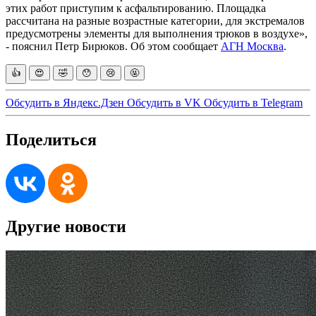
этих работ приступим к асфальтированию. Площадка
рассчитана на разные возрастные категории, для экстремалов
предусмотрены элементы для выполнения трюков в воздухе»,
- пояснил Петр Бирюков. Об этом сообщает
АГН Москва
.
👍
😍
🤣
😯
😢
🤬
Обсудить в Яндекс.Дзен
Обсудить в VK
Обсудить в Telegram
Поделиться
Другие новости