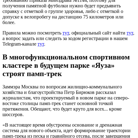
требованию Приказа Минздрава №1144, поэтому для
получения памятной футболки нужно будет предъявить
справку с отметкой о группе здоровья, либо с отметкой о
допуске к велопробегу на дистанцию 75 километров или
более.
Правила можно посмотреть
тут
, официальный сайт найти
тут
,
а вопрос задать или следить за ходом регистрации в нашем
Telegram-канале
тут
.
В многофункциональном спортивном
кластере в будущем парке «Яуза»
строят памп-трек
Заммэра Москвы по вопросам жилищно-коммунального
хозяйства и благоустройства Петр Бирюков рассказал
журналистам, что проектируемый в новом парке на северо-
востоке столицы памп-трек станет основной точкой
притяжения. Обещают, что будет круто для всех... кроме
шоссеров.
«В настоящее время обустроены основание и дренажная
система для нового объекта, идет формирование траектории
памп-трека из песка и гравийного отсева, после завершения