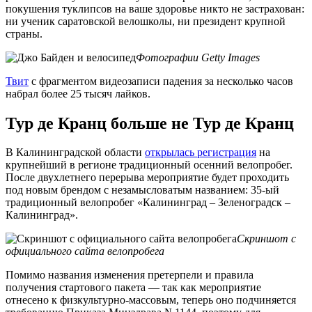
покушения туклипсов на ваше здоровье никто не застрахован:
ни ученик саратовской велошколы, ни президент крупной
страны.
Фотографии Getty Images
Твит
с фрагментом видеозаписи падения за несколько часов
набрал более 25 тысяч лайков.
Тур де Кранц больше не Тур де Кранц
В Калининградской области
открылась регистрация
на
крупнейший в регионе традиционный осенний велопробег.
После двухлетнего перерыва мероприятие будет проходить
под новым брендом с незамысловатым названием: 35-ый
традиционный велопробег «Калининград – Зеленоградск –
Калининград».
Скриншот с
официального сайта велопробега
Помимо названия изменения претерпели и правила
получения стартового пакета — так как мероприятие
отнесено к физкультурно-массовым, теперь оно подчиняется