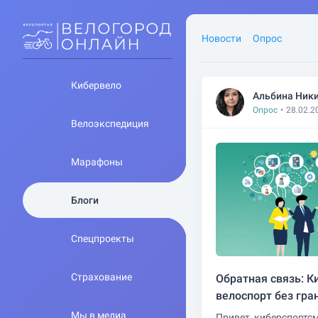
Новости
Опрос
Кибервело
Альбина Ник
Опрос
•
28.02.2
Велоэкспедиция
Марафоны
Блоги
Спецпроекты
Страхование
Обратная связь: К
велоспорт без гра
Мы в медиа
Привет, киберспортс