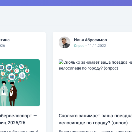
итина
Илья Абросимов
026
Опрос
•
11.11.2022
ибервелоспорт —
Сколько занимает ваша поездка
ниц 2025/26
велосипеде по городу? (опрос)
мены и болельщики!
Будем признательны, если вы примит