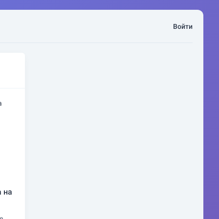
Войти
 на
е