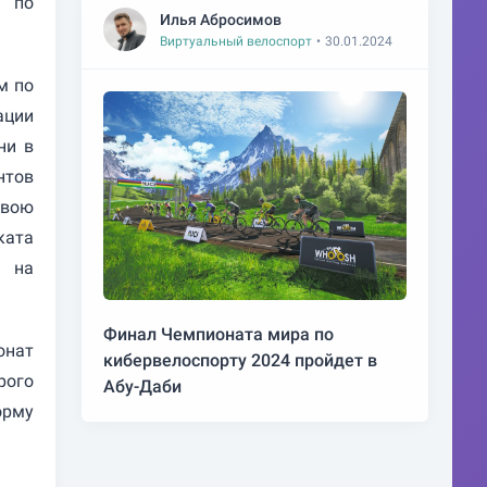
а по
Илья Абросимов
Виртуальный велоспорт
•
30.01.2024
м по
ации
ни в
нтов
свою
ката
а на
Финал Чемпионата мира по
онат
кибервелоспорту 2024 пройдет в
рого
Абу-Даби
орму