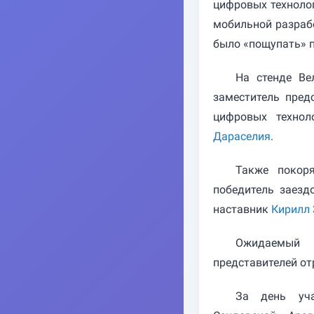
цифровых техноло
мобильной разраб
было «пощупать» п
На стенде Ве
заместитель пред
цифровых технол
Дараселия
.
Также покор
победитель заезд
наставник
Кирилл 
Ожидаемый 
представителей от
За день уча