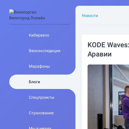
Новости
Кибервело
KODE Waves
Велоэкспедиция
Аравии
Марафоны
Блоги
Спецпроекты
Страхование
Мы в медиа