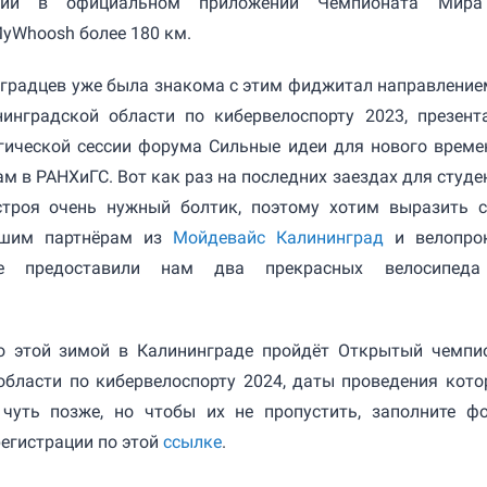
вии в официальном приложении Чемпионата Мир
yWhoosh более 180 км.
градцев уже была знакома с этим фиджитал направление
инградской области по кибервелоспорту 2023, презент
егической сессии форума Сильные идеи для нового време
ам в РАНХиГС. Вот как раз на последних заездах для студе
строя очень нужный болтик, поэтому хотим выразить 
ашим партнёрам из
Мойдевайс Калининград
и велопро
е предоставили нам два прекрасных велосипед
о этой зимой в Калининграде пройдёт Открытый чемпи
области по кибервелоспорту 2024, даты проведения кото
чуть позже, но чтобы их не пропустить, заполните ф
егистрации по этой
ссылке
.