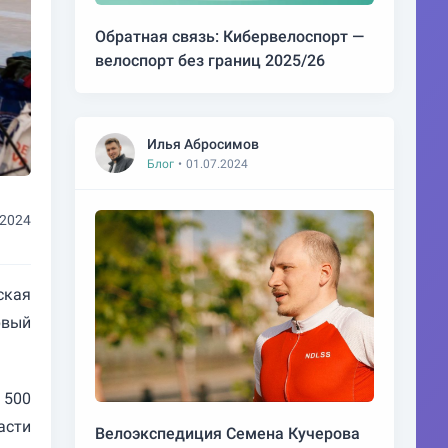
Обратная связь: Кибервелоспорт —
велоспорт без границ 2025/26
Илья Абросимов
Блог
•
01.07.2024
.2024
ская
рвый
 500
асти
Велоэкспедиция Семена Кучерова