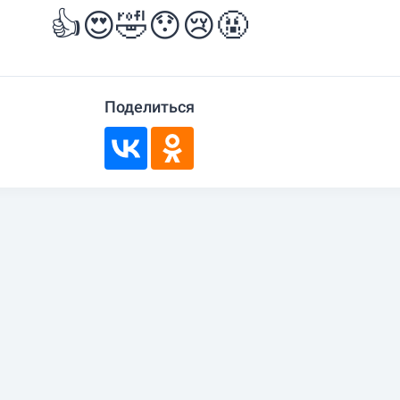
👍
😍
🤣
😯
😢
🤬
Поделиться