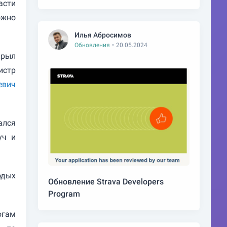
асти
ожно
Илья Абросимов
Обновления
•
20.05.2024
крыл
истр
евич
ался
уч и
дых
Обновление Strava Developers
Program
огам