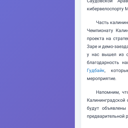
Саудовской Ара
кибервелоспорту M
Часть калинин
Чемпионату Калин
проекта на страт
Заре и демо-заезд
у нас вышел из 
благодарность н
Гудбайк
, которы
мероприятие.
Напомним, чт
Калининградской 
будут объявлены 
предварительной р