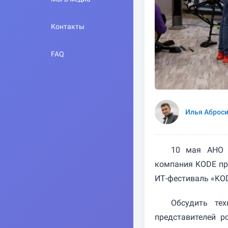
Контакты
FAQ
Илья Аброс
10 мая АНО «
компания KODE пр
ИТ-фестиваль «KOD
Обсудить те
представителей р