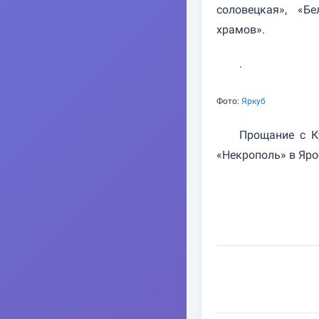
соловецкая», «Бе
храмов».
.
Фото:
Яркуб
Прощание с К
«Некрополь» в Яро