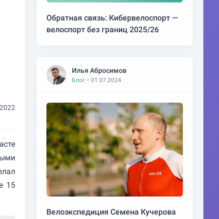
Обратная связь: Кибервелоспорт —
велоспорт без границ 2025/26
Илья Абросимов
Блог
•
01.07.2024
.2022
асте
ными
елал
е 15
Велоэкспедиция Семена Кучерова