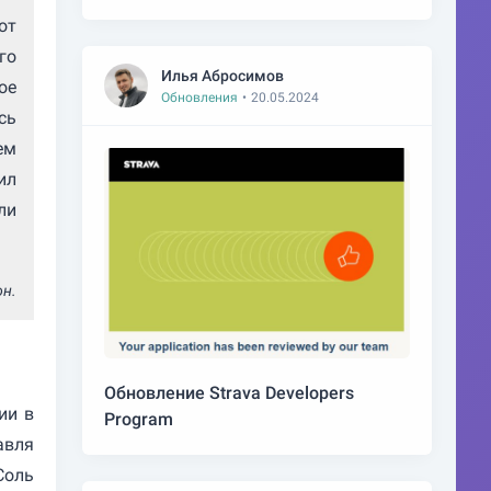
от
го
Илья Абросимов
ое
Обновления
•
20.05.2024
сь
ем
ил
ли
н.
Обновление Strava Developers
ии в
Program
авля
Соль