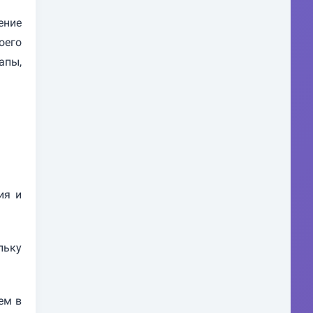
ение
оего
апы,
ия и
льку
ем в