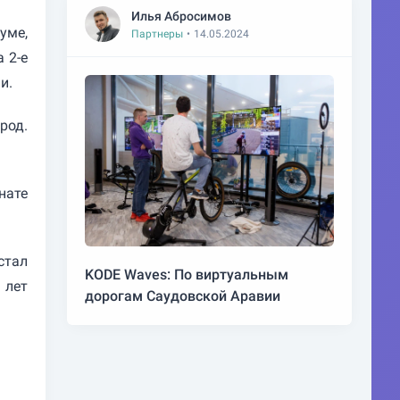
Илья Абросимов
уме,
Партнеры
•
14.05.2024
 2-е
ми.
род.
нате
стал
KODE Waves: По виртуальным
 лет
дорогам Саудовской Аравии