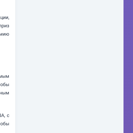
ции,
приз
емию
ямым
тобы
ьным
А, с
тобы