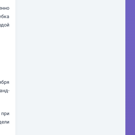
енно
убка
одой
ября
анд-
 при
дели