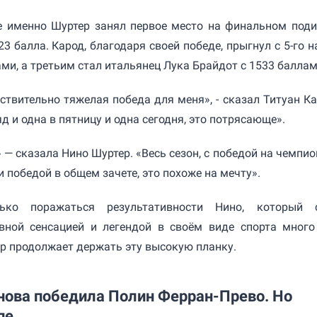
е именно Шуртер занял первое место на финальном поди
3 балла. Карод, благодаря своей победе, прыгнул с 5-го на
ами, а третьим стал итальянец Лука Брайдот с 1533 балла
ствительно тяжелая победа для меня», - сказал Титуан Ка
д и одна в пятницу и одна сегодня, это потрясающе».
 — сказала Нино Шуртер. «Весь сезон, с победой на чемпио
 и победой в общем зачете, это похоже на мечту».
лько поражаться результативности Нино, который 
вной сенсацией и легендой в своём виде спорта много
пор продолжает держать эту высокую планку.
нова победила Полин Ферран-Прево. Но
пе