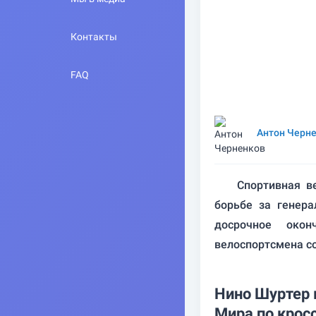
Контакты
FAQ
Антон Черн
Спортивная в
борьбе за генера
досрочное око
велоспортсмена со
Нино Шуртер 
Мира по крос