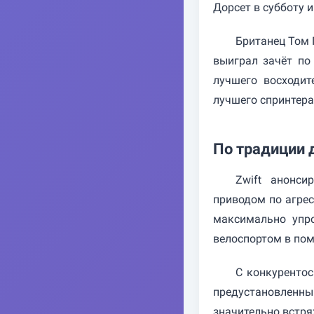
Дорсет в субботу и
Британец Том 
выиграл зачёт по
лучшего восходи
лучшего спринтера
По традиции 
Zwift анонси
приводом по агрес
максимально упр
велоспортом в пом
С конкурентос
предустановленны
значительно встря