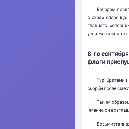
Вечером посл
о сходе словенца
главного соперни
узнаем совсем ско
8-го сентября
флаги приспу
Тур Британии
скорби после смер
Таким образом
именно он возглавл
Восьмиэтапная