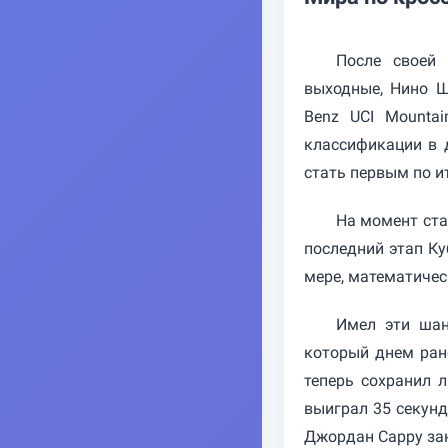
После своей
выходные, Нино Ш
Benz UCI Mountai
классификации в 
стать первым по ит
На момент ста
последний этап Ку
мере, математичес
Имел эти шан
который днем ране
теперь сохранил 
выиграл 35 секунд
Джордан Сарру зан