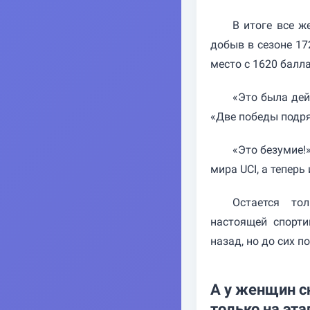
В итоге все ж
добыв в сезоне 172
место с 1620 балл
«Это была дей
«Две победы подря
«Это безумие!»
мира UCI, а теперь
Остается то
настоящей спорти
назад, но до сих 
А у женщин с
только на эта