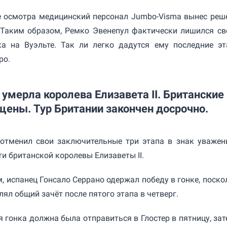
е осмотра медицинский персонал Jumbo-Visma вынес реш
. Таким образом, Ремко Эвенепул фактически лишился св
ка на Вуэльте. Так ли легко дадутся ему последние эт
ро.
 умерла королева Елизавета II. Британские
щены. Тур Британии закончен досрочно.
 отменил свои заключительные три этапа в знак уважен
ти британской королевы Елизаветы II.
, испанец Гонсало Серрано одержал победу в гонке, поско
ял общий зачёт после пятого этапа в четверг.
 гонка должна была отправиться в Глостер в пятницу, зат