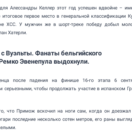
 для Алессандры Келлер этот год успешен вдвойне – им
е итоговое первое место в генеральной классификации К
не XCC. У мужчин же в шорт-треке победу добыл мол
ан Хатерли.
 с Вуэльты. Фанаты бельгийского
Ремко Эвенепула выдохнули.
енца после падения на финише 16-го этапа 6 сент
м серьезными, чтобы продолжать участие в испанском Гр
то, что Примож вскочил на ноги сам, когда он доезжал
гари последние несколько сотен метров, его раны выгля
желыми.