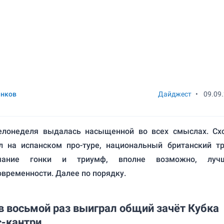
енков
Дайджест
•
09.09
елонеделя выдалась насыщенной во всех смыслах. Сх
л на испанском про-туре, национальный британский тр
нчание гонки и триумф, вполне возможно, лучш
временности. Далее по порядку.
в восьмой раз выиграл общий зачёт Кубка
с-кантри