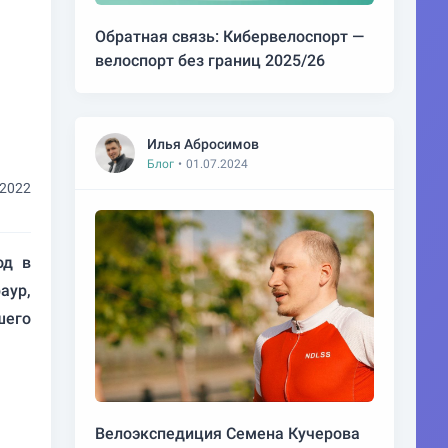
Обратная связь: Кибервелоспорт —
велоспорт без границ 2025/26
Илья Абросимов
Блог
•
01.07.2024
.2022
од в
аур,
его
Велоэкспедиция Семена Кучерова