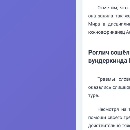
Отметим, что
она заняла так ж
Мира в дисципли
южноафриканец Ал
Роглич сошёл
вундеркинда 
Травмы слов
оказались слишко
туре.
Несмотря на 
помощи своего гре
действительно тя