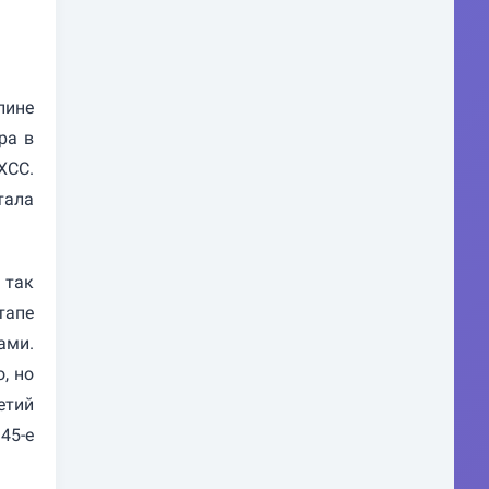
лине
ра в
XCC.
тала
 так
тапе
ами.
, но
етий
45-е