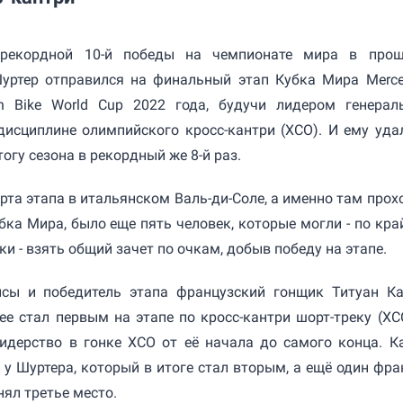
 рекордной 10-й победы на чемпионате мира в про
уртер отправился на финальный этап Кубка Мира Merce
n Bike World Cup 2022 года, будучи лидером генерал
дисциплине олимпийского кросс-кантри (XCO). И ему уда
огу сезона в рекордный же 8-й раз.
рта этапа в итальянском Валь-ди-Соле, а именно там прох
бка Мира, было еще пять человек, которые могли - по кра
ки - взять общий зачет по очкам, добыв победу на этапе.
сы и победитель этапа французский гонщик Титуан Ка
е стал первым на этапе по кросс-кантри шорт-треку (XCC
лидерство в гонке XCO от её начала до самого конца. К
 у Шуртера, который в итоге стал вторым, а ещё один фра
ял третье место.