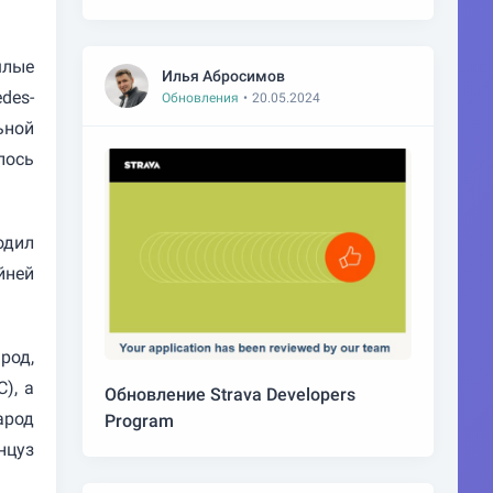
шлые
Илья Абросимов
des-
Обновления
•
20.05.2024
ьной
лось
одил
йней
род,
), а
Обновление Strava Developers
арод
Program
нцуз