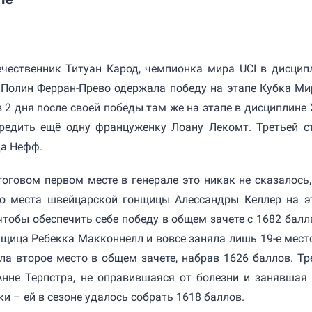
ечественник Титуан Карод, чемпионка мира UCI в дисцип
Полин Ферран-Прево одержала победу на этапе Кубка Ми
з 2 дня после своей победы там же на этапе в дисциплине 
редить ещё одну француженку Лоану Лекомт. Третьей с
а Нефф.
тоговом первом месте в генерале это никак не сказалось,
го места швейцарской гонщицы Алессандры Келлер на э
чтобы обеспечить себе победу в общем зачете с 1682 балл
щица Ребекка Макконнелл и вовсе заняла лишь 19-е место
ла второе место в общем зачете, набрав 1626 баллов. Тр
Анне Терпстра, не оправившаяся от болезни и занявшая 
ки – ей в сезоне удалось собрать 1618 баллов.