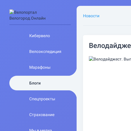
Новости
Кибервело
Велодайджес
Велоэкспедиция
Марафоны
Блоги
Спецпроекты
Страхование
Мы в медиа