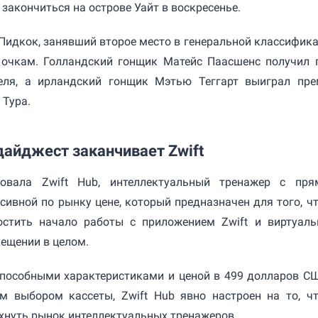
 закончиться на острове Уайт в воскресенье.
Пидкок, занявший второе место в генеральной классифика
 очкам. Голландский гонщик Матейс Паасшенс получил 
теля, а ирландский гонщик Мэтью Теггарт выиграл пр
 Тура.
дайджест заканчивает Zwift
ровала Zwift Hub, интеллектуальный тренажер с пр
сивной по рынку цене, который предназначен для того, ч
остить начало работы с приложением Zwift и виртуал
ещении в целом.
пособными характеристиками и ценой в 499 долларов СШ
м выбором кассеты, Zwift Hub явно настроен на то, ч
хнуть рынок интеллектуальных тренажеров.