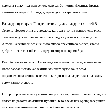
держали гонку под контролем, матерая 33-летняя Люсинда Бранд,
чемпионка мира 2021 года, добрала дуэт на третьем круге.
На следующем круге Питерс поскользнулась, следуя за линией Ван
Эмпель. Несмотря на эту неудачу, которая в конце концов оказалась
фатальной для ее шансов выиграть радужную майку, у гонщицы
Alpecin-Deceuninck все еще было много временного запаса, чтобы
добрать, а затем и обогнать преуспевшую на время Бранд.
Ван Эмпель выиграла с 30-секундным преимуществом, в конечном
итоге собрав целую коллекцию элитных футболок в этом
поразительном сезоне, в течение которого она закрепилась на самом
верху данного спорта.
Питерс заработала заслуженное второе место, финишировав на заднем
колесе на радость домашней публике, в то время как Бранд завершила
голландское доминирование, взяв бронзовую медаль.