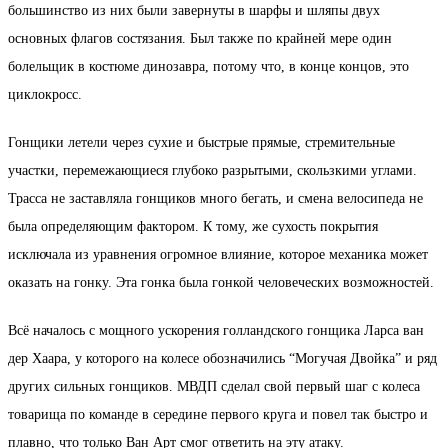
большинство из них были завернуты в шарфы и шляпы двух
основных флагов состязания. Был также по крайней мере один
болельщик в костюме динозавра, потому что, в конце концов, это
циклокросс.
Гонщики летели через сухие и быстрые прямые, стремительные
участки, перемежающиеся глубоко разрытыми, скользкими углами.
Трасса не заставляла гонщиков много бегать, и смена велосипеда не
была определяющим фактором. К тому, же сухость покрытия
исключала из уравнения огромное влияние, которое механика может
оказать на гонку. Эта гонка была гонкой человеческих возможностей.
Всё началось с мощного ускорения голландского гонщика Ларса ван
дер Хаара, у которого на колесе обозначились “Могучая Двойка” и ряд
других сильных гонщиков. МВДП сделал свой первый шаг с колеса
товарища по команде в середине первого круга и повел так быстро и
плавно, что только Ван Арт смог ответить на эту атаку.