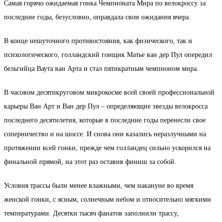
Самая горячо ожидаемая гонка Чемпионата Мира по велокроссу за
последние годы, безусловно, оправдала свои ожидания вчера.
В конце нешуточного противостояния, как физического, так и
психологического, голландский гонщик Матье ван дер Пул опередил
бельгийца Ваута ван Арта и стал пятикратным чемпионом мира.
В часовом десятикруговом микрокосме всей своей профессиональной
карьеры Ван Арт и Ван дер Пул – определяющие звезды велокросса
последнего десятилетия, которые в последние годы перенесли свое
соперничество и на шоссе. И снова они казались неразлучными на
протяжении всей гонки, прежде чем голландец сильно ускорился на
финальной прямой, на этот раз оставив финиш за собой.
Условия трассы были менее влажными, чем накануне во время
женской гонки, с ясным, солнечным небом и относительно мягкими
температурами. Десятки тысяч фанатов заполнили трассу,