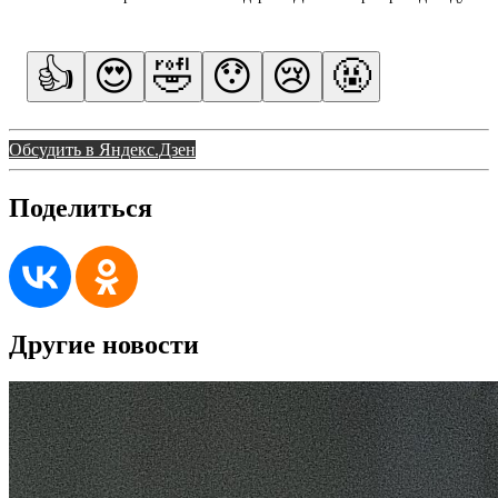
👍
😍
🤣
😯
😢
🤬
Обсудить в Яндекс.Дзен
Поделиться
Другие новости