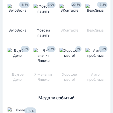
18.6%
3.9%
20.5%
13.3%
ВелоВесна
Фото на
ВКонтакте
ВелоЗима
память
7.8%
7.7%
6%
1.8%
Другое
Я — значит
Хорошее
А это
Дело
Яндекс
место!
проблема
Медали событий
3.9%