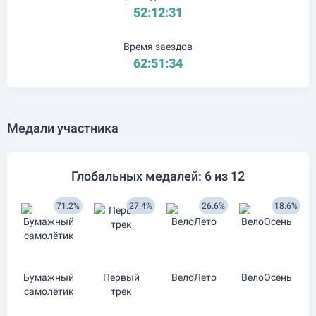
52:12:31
Время заездов
62:51:34
Медали участника
Глобальных медалей: 6 из 12
71.2%
27.4%
26.6%
18.6%
Бумажный
Первый
ВелоЛето
ВелоОсень
самолётик
трек