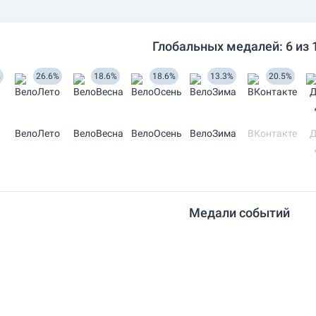
Глобальных медалей: 6 из 
%
26.6%
18.6%
18.6%
13.3%
20.5%
ВелоЛето
ВелоВесна
ВелоОсень
ВелоЗима
ВКонтакте
Д
Медали событий