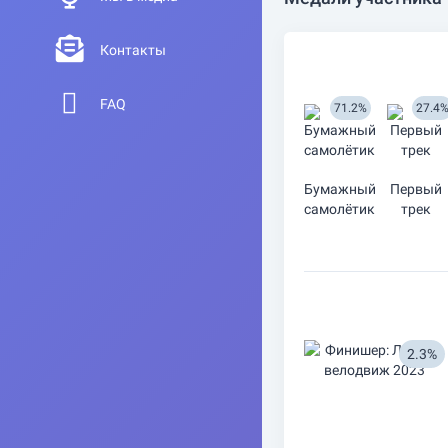
Контакты
FAQ
71.2%
27.4
Бумажный
Первый
самолётик
трек
2.3%