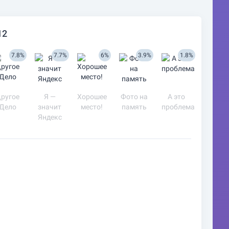
12
7.8%
7.7%
6%
3.9%
1.8%
ругое
Я —
Хорошее
Фото на
А это
Дело
значит
место!
память
проблема
Яндекс