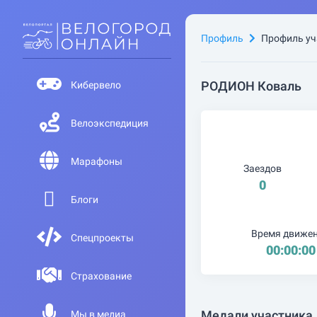
Профиль
Профиль уч
РОДИОН Коваль
Кибервело
Велоэкспедиция
Марафоны
Заездов
0
Блоги
Время движе
Спецпроекты
00:00:00
Страхование
Медали участника
Мы в медиа