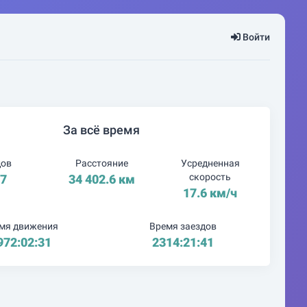
Войти
За всё время
дов
Расстояние
Усредненная
скорость
17
34 402.6 км
17.6 км/ч
мя движения
Время заездов
972:02:31
2314:21:41