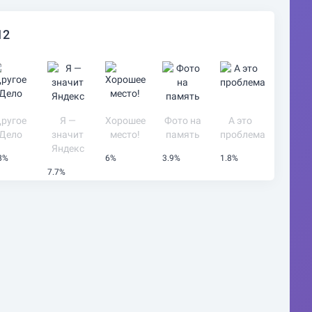
12
ругое
Я —
Хорошее
Фото на
А это
Дело
значит
место!
память
проблема
Яндекс
8%
6%
3.9%
1.8%
7.7%