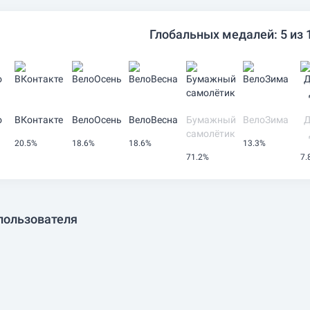
Глобальных медалей: 5 из 
о
ВКонтакте
ВелоОсень
ВелоВесна
Бумажный
ВелоЗима
Д
самолётик
20.5%
18.6%
18.6%
13.3%
71.2%
7.
пользователя