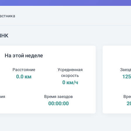
астника
NHK
На этой неделе
Расстояние
Усредненная
Заез
скорость
0.0 км
12
0 км/ч
ния
Время заездов
Вре
00:00:00
2