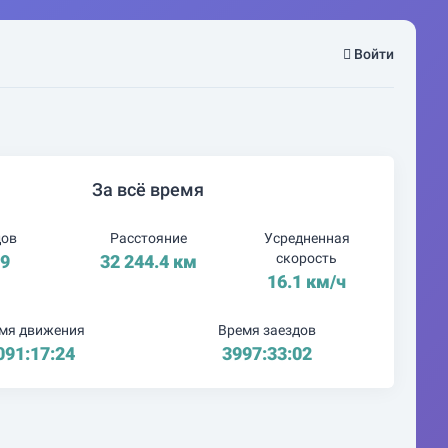
Войти
За всё время
дов
Расстояние
Усредненная
скорость
59
32 244.4 км
16.1 км/ч
мя движения
Время заездов
091:17:24
3997:33:02