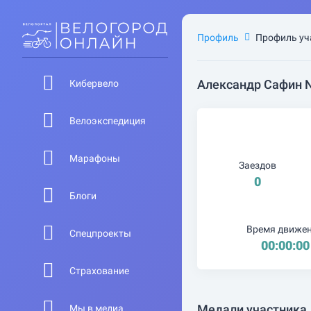
Профиль
Профиль уч
Александр Сафин 
Кибервело
Велоэкспедиция
Марафоны
Заездов
0
Блоги
Время движе
Спецпроекты
00:00:00
Страхование
Медали участника
Мы в медиа