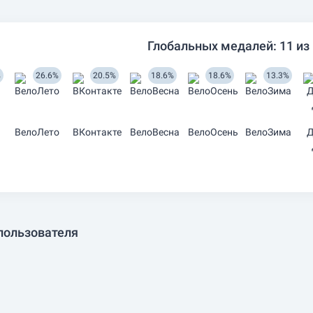
Глобальных медалей: 11 из
%
26.6%
20.5%
18.6%
18.6%
13.3%
ВелоЛето
ВКонтакте
ВелоВесна
ВелоОсень
ВелоЗима
Д
пользователя