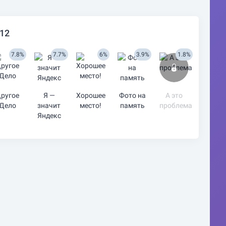
 12
7.8%
7.7%
6%
3.9%
1.8%
ругое
Я —
Хорошее
Фото на
А это
Дело
значит
место!
память
проблема
Яндекс