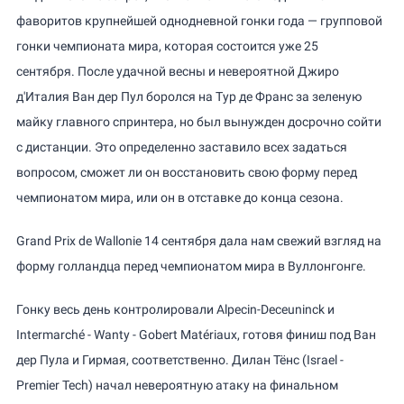
фаворитов крупнейшей однодневной гонки года — групповой
гонки чемпионата мира, которая состоится уже 25
сентября. После удачной весны и невероятной Джиро
д'Италия Ван дер Пул боролся на Тур де Франс за зеленую
майку главного спринтера, но был вынужден досрочно сойти
с дистанции. Это определенно заставило всех задаться
вопросом, сможет ли он восстановить свою форму перед
чемпионатом мира, или он в отставке до конца сезона.
Grand Prix de Wallonie 14 сентября дала нам свежий взгляд на
форму голландца перед чемпионатом мира в Вуллонгонге.
Гонку весь день контролировали Alpecin-Deceuninck и
Intermarché - Wanty - Gobert Matériaux, готовя финиш под Ван
дер Пула и Гирмая, соответственно. Дилан Тёнс (Israel -
Premier Tech) начал невероятную атаку на финальном