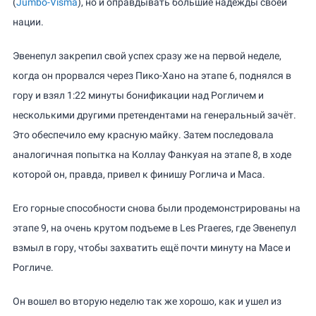
(
Jumbo-Visma
), но и оправдывать большие надежды своей
нации.
Эвенепул закрепил свой успех сразу же на первой неделе,
когда он прорвался через Пико-Хано на этапе 6, поднялся в
гору и взял 1:22 минуты бонификации над Рогличем и
несколькими другими претендентами на генеральный зачёт.
Это обеспечило ему красную майку. Затем последовала
аналогичная попытка на Коллау Фанкуая на этапе 8, в ходе
которой он, правда, привел к финишу Роглича и Маса.
Его горные способности снова были продемонстрированы на
этапе 9, на очень крутом подъеме в Les Praeres, где Эвенепул
взмыл в гору, чтобы захватить ещё почти минуту на Масе и
Рогличе.
Он вошел во вторую неделю так же хорошо, как и ушел из