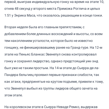
первой, выиграв индивидуальную гонку на время на этапе 10,
отняв 48 секунд у второго места Приможа Роглича и целых
1:51 у Энрика Маса, что оказалось решающим в конце гонки.
Вторая неделя была его главным препятствием, с
добавлением более длинных восхождений и высоты, со всем
тем накоплением усталости, которое было не известно
гонщику, не финишировавшему ранее на Гранд-туре. На 12-м
этапе на Пеньяс Бланкас Эвенепул снова контролировал
гонку и сохранял лидерство, однако предстоящий уик-энд
был уже не таким простым. На 14-м этапе до Сьерра-де-ла-
Пандера бельгиец проявил первые признаки слабости, так
как атаки, предпринятые на крутом подъеме, привели к тому,
что Эвенепул выбыл из группы лидеров общего зачета на
этом этапе.
На королевском этапе в Сьерра-Неваде Ремко, выдержав