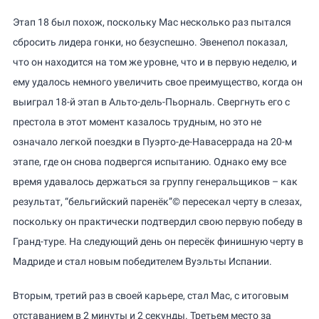
Этап 18 был похож, поскольку Мас несколько раз пытался
сбросить лидера гонки, но безуспешно. Эвенепол показал,
что он находится на том же уровне, что и в первую неделю, и
ему удалось немного увеличить свое преимущество, когда он
выиграл 18-й этап в Альто-дель-Пьорналь. Свергнуть его с
престола в этот момент казалось трудным, но это не
означало легкой поездки в Пуэрто-де-Навасеррада на 20-м
этапе, где он снова подвергся испытанию. Однако ему все
время удавалось держаться за группу генеральщиков – как
результат, “бельгийский паренёк”© пересекал черту в слезах,
поскольку он практически подтвердил свою первую победу в
Гранд-туре. На следующий день он пересёк финишную черту в
Мадриде и стал новым победителем Вуэльты Испании.
Вторым, третий раз в своей карьере, стал Мас, с итоговым
отставанием в 2 минуты и 2 секунды. Третьем место за