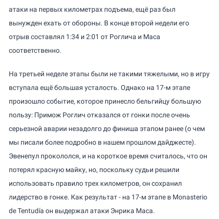
атаки на первых километрах подъема, ещё раз был
вынужден ехать от обороны. В конце второй недели его
отрыв составлял 1:34 и 2:01 от Роглича и Маса
соответственно.
На третьей неделе этапы были не такими тяжелыми, но в игру
вступала ещё большая усталость. Однако на 17-м этапе
произошло событие, которое принесло бельгийцу большую
пользу: Примож Роглич отказался от гонки после очень
серьезной аварии незадолго до финиша этапом ранее (о чем
мы писали более подробно в нашем прошлом дайджесте).
Эвенепул прокололся, и на короткое время считалось, что он
потерял красную майку, но, поскольку судьи решили
использовать правило трех километров, он сохранил
лидерство в гонке. Как результат - на 17-м этапе в Monasterio
de Tentudía он выдержал атаки Энрика Маса.