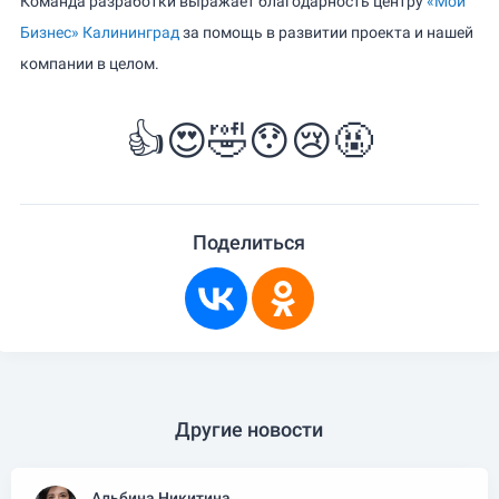
Команда разработки выражает благодарность центру
«Мой
Бизнес» Калининград
за помощь в развитии проекта и нашей
компании в целом.
👍
😍
🤣
😯
😢
🤬
Поделиться
Другие новости
Альбина Никитина