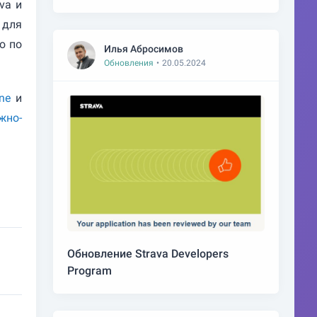
va и
 для
ю по
Илья Абросимов
Обновления
•
20.05.2024
ine
и
жно-
Обновление Strava Developers
Program