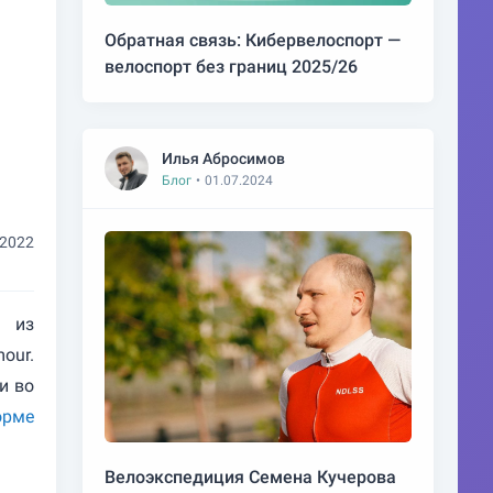
Обратная связь: Кибервелоспорт —
велоспорт без границ 2025/26
Илья Абросимов
Блог
•
01.07.2024
.2022
в из
our.
и во
орме
Велоэкспедиция Семена Кучерова