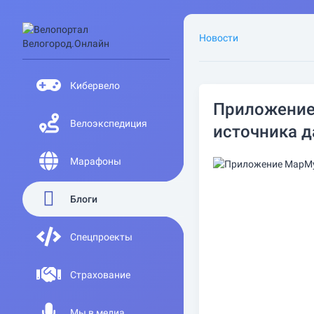
Новости
Кибервело
Приложение
Велоэкспедиция
источника 
Марафоны
Блоги
Спецпроекты
Страхование
Мы в медиа