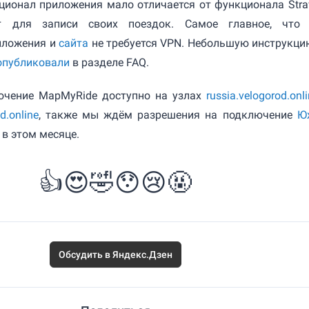
ионал приложения мало отличается от функционала Stra
т для записи своих поездок. Самое главное, что
иложения и
сайта
не требуется VPN. Небольшую инструкци
опубликовали
в разделе FAQ.
ючение MapMyRide доступно на узлах
russia.velogorod.onl
d.online
, также мы ждём разрешения на подключение
Ю
в этом месяце.
👍
😍
🤣
😯
😢
🤬
Обсудить в Яндекс.Дзен