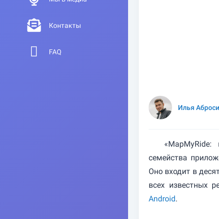
Контакты
FAQ
Илья Аброс
«MapMyRide:
семейства прилож
Оно входит в деся
всех известных р
Android
.