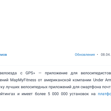
имов
Обновления
•
08.04
 велоезда с GPS» — приложение для велосипедисто
ений MapMyFitness от американской компании Under Arm
тку лучших велосипедных приложений для смартфона почт
ейтингах и имеет более 5 000 000 установок на
платф