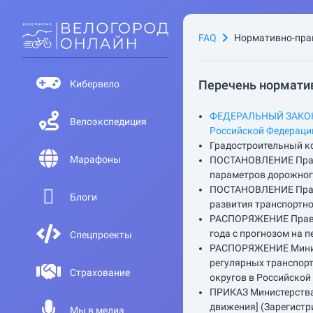
FAQ
Нормативно-пра
Перечень норматив
Кибервело
ФЕДЕРАЛЬНЫЙ ЗАКОН [
Велоэкспедиция
Российской Федерации
Градостроительный ко
Марафоны
ПОСТАНОВЛЕНИЕ Прави
параметров дорожного
ПОСТАНОВЛЕНИЕ Прави
Блоги
развития транспортно
РАСПОРЯЖЕНИЕ Правите
года с прогнозом на п
Спецпроекты
РАСПОРЯЖЕНИЕ Минист
регулярных транспорт
Страхование
округов в Российской
ПРИКАЗ Министерства 
движения] (Зарегистр
Мы в медиа