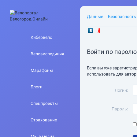
Данные
Безопасность
Кибервело
Войти по паролю
Велоэкспедиция
Если вы уже зарегистрир
Марафоны
использовать для автор
Блоги
Логин:
Спецпроекты
Пароль:
Страхование
Мы в медиа