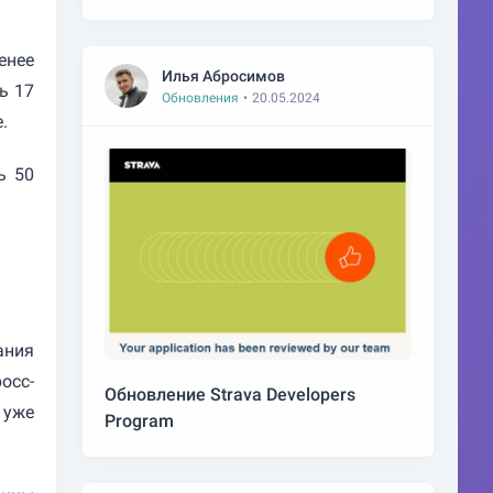
енее
Илья Абросимов
ь 17
Обновления
•
20.05.2024
.
ь 50
ания
осс-
Обновление Strava Developers
 уже
Program