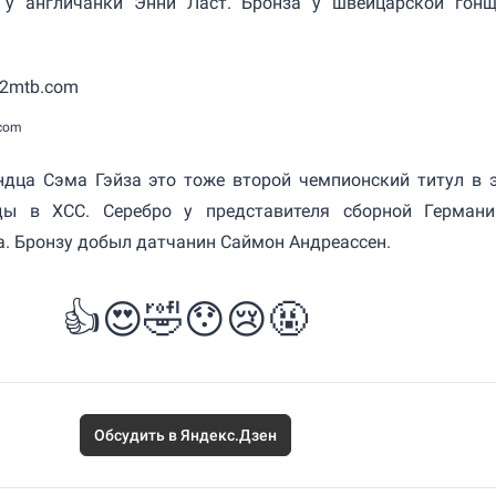
 у англичанки Энни Ласт. Бронза у швейцарской гон
.com
ндца Сэма Гэйза это тоже второй чемпионский титул в 
еды в XCC. Серебро у представителя сборной Герман
. Бронзу добыл датчанин Саймон Андреассен.
👍
😍
🤣
😯
😢
🤬
Обсудить в Яндекс.Дзен