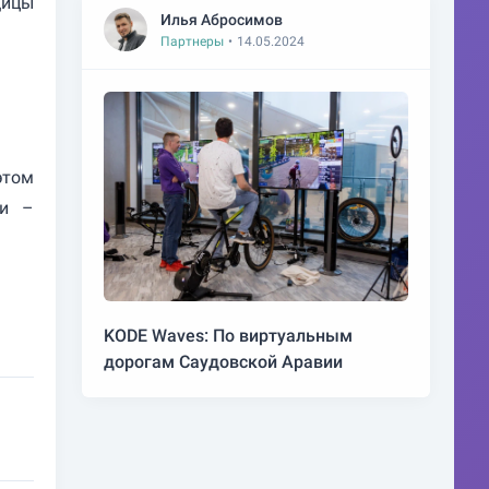
щицы
Илья Абросимов
Партнеры
•
14.05.2024
этом
ии –
KODE Waves: По виртуальным
дорогам Саудовской Аравии