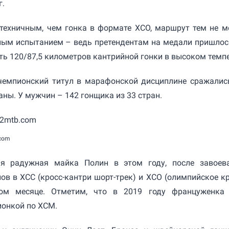
г.
техничным, чем гонка в формате XCO, маршрут тем не м
ным испытанием – ведь претендентам на медали пришлос
ь 120/87,5 километров кантрийной гонки в высоком темпе
чемпионский титул в марафонской дисциплине сражалис
аны. У мужчин – 142 гонщика из 33 стран.
.com
я радужная майка Полин в этом году, после завоев
ов в XCC (кросс-кантри шорт-трек) и XCO (олимпийское кр
ом месяце. Отметим, что в 2019 году француженка
ионкой по XCM.