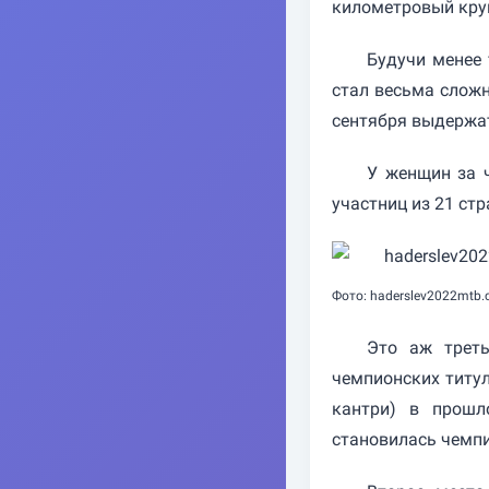
километровый кру
Будучи менее 
стал весьма слож
сентября выдержат
У женщин за 
участниц из 21 стр
Фото: haderslev2022mtb
Это аж треть
чемпионских титул
кантри) в прошл
становилась чемп