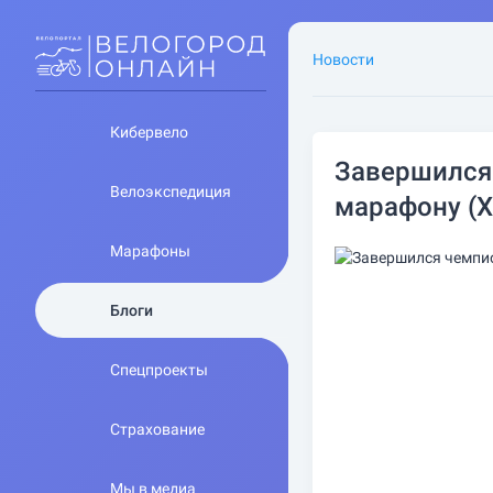
Новости
Кибервело
Завершился 
Велоэкспедиция
марафону (
Марафоны
Блоги
Спецпроекты
Страхование
Мы в медиа