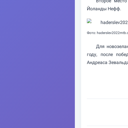
Второе место
Йоланды Нефф.
Фото: haderslev2022mtb
Для новозела
году, после поб
Андреаса Зевальда