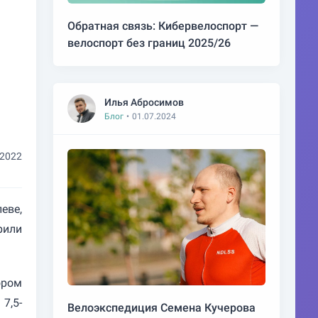
Обратная связь: Кибервелоспорт —
велоспорт без границ 2025/26
Илья Абросимов
Блог
•
01.07.2024
.2022
еве,
рили
ором
7,5-
Велоэкспедиция Семена Кучерова