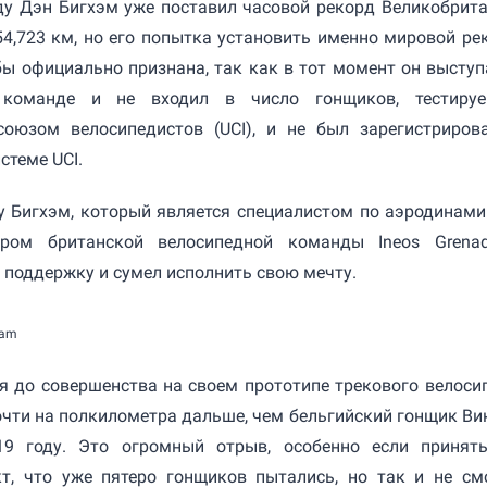
у Дэн Бигхэм уже поставил часовой рекорд Великобрита
54,723 км, но его попытка установить именно мировой ре
бы официально признана, так как в тот момент он выступ
 команде и не входил в число гонщиков, тестиру
оюзом велосипедистов (UCI), и не был зарегистриров
стеме UCI.
у Бигхэм, который является специалистом по аэродинами
ром британской велосипедной команды Ineos Grenadi
 поддержку и сумел исполнить свою мечту.
eam
я до совершенства на своем прототипе трекового велоси
 почти на полкилометра дальше, чем бельгийский гонщик Ви
19 году. Это огромный отрыв, особенно если принят
т, что уже пятеро гонщиков пытались, но так и не см