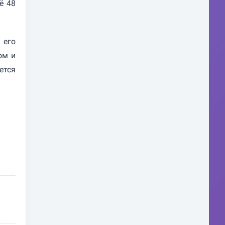
ё 48
 его
ом и
ется