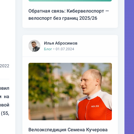
Обратная связь: Кибервелоспорт —
велоспорт без границ 2025/26
Илья Абросимов
Блог
•
01.07.2024
.2022
овил
м на
овой
(55,
Велоэкспедиция Семена Кучерова