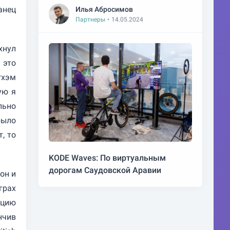
анец
Илья Абросимов
Партнеры
•
14.05.2024
хнул
 это
гхэм
ую я
льно
было
, то
KODE Waves: По виртуальным
дорогам Саудовской Аравии
он и
грах
ацию
нчив