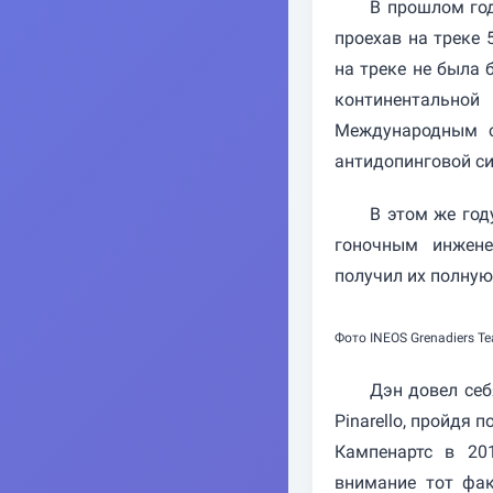
В прошлом год
проехав на треке 
на треке не была 
континентальной
Международным с
антидопинговой си
В этом же год
гоночным инжене
получил их полную
Фото INEOS Grenadiers T
Дэн довел себ
Pinarello, пройдя
Кампенартс в 20
внимание тот фак