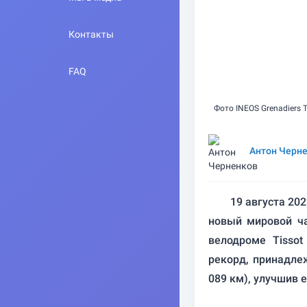
Контакты
FAQ
Фото INEOS Grenadiers 
Антон Черн
19 августа 20
новый мировой ча
велодроме Tisso
рекорд, принадле
089 км), улучшив е