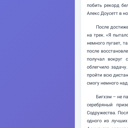
побить рекорд бе
Алекс Доусетт в но
После достиже
на трек. «Я пытал
немного пугает, та
после восстановл
получал вокруг с
облегчило задачу
пройти всю дистанц
смогу немного над
Бигхэм – не п
серебряный приз
Содружества. Посл
одного из лучших