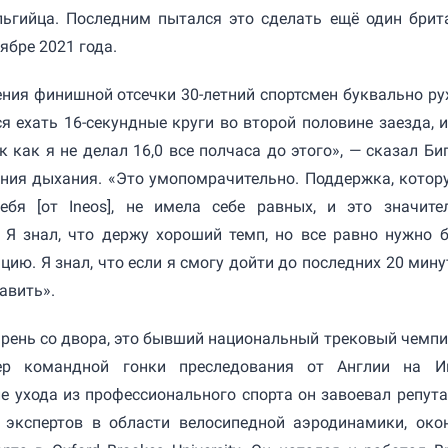
льгийца. Последним пытался это сделать ещё один брит
ябре 2021 года.
ния финишной отсечки 30-летний спортсмен буквально ру
ся ехать 16-секундные круги во второй половине заезда, и
к как я не делал 16,0 все полчаса до этого», — сказал Би
ения дыхания. «Это умопомрачительно. Поддержка, котор
ебя [от Ineos], не имела себе равных, и это значите
. Я знал, что держу хороший темп, но все равно нужно 
ию. Я знал, что если я смогу дойти до последних 20 минут
авить».
арень со двора, это бывший национальный трековый чемпи
ер командной гонки преследования от Англии на И
е ухода из профессионального спорта он завоевал репут
 экспертов в области велосипедной аэродинамики, око