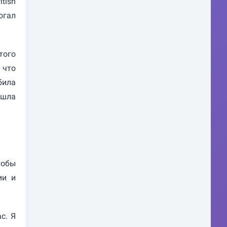
tish
огал
того
 что
била
ошла
тобы
ии и
с. Я