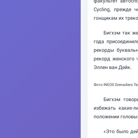
факультет автоспор
Cycling, прежде
гонщикам их трек
Бигхэм так же
года присоединилс
рекорды букваль
рекорд женского 
Эллен ван Дейк.
Фото INEOS Grenadiers T
Бигхэм говор
избежать каких-л
положении головы
«Это было дей