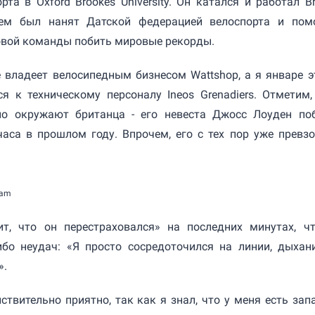
та в Oxford Brookes University. Он катался и работал Bri
 чем был нанят Датской федерацией велоспорта и пом
овой команды побить мировые рекорды.
 владеет велосипедным бизнесом Wattshop, а я январе э
я к техническому персоналу Ineos Grenadiers. Отметим,
но окружают британца - его невеста Джосс Лоуден по
часа в прошлом году. Впрочем, его с тех пор уже превз
eam
ит, что он перестраховался» на последних минутах, ч
ибо неудач: «Я просто сосредоточился на линии, дыхан
».
ствительно приятно, так как я знал, что у меня есть запа