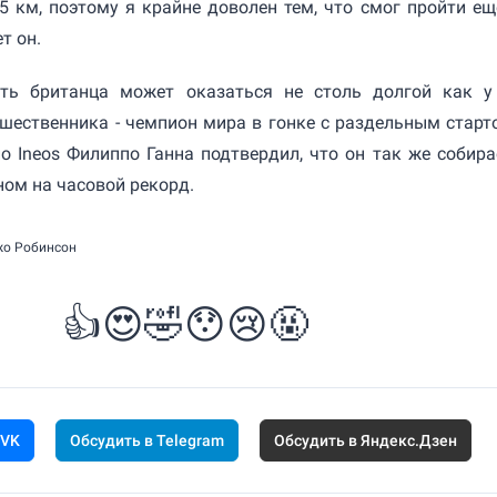
,5 км, поэтому я крайне доволен тем, что смог пройти ещ
т он.
ть британца может оказаться не столь долгой как у
шественника - чемпион мира в гонке с раздельным старт
о Ineos Филиппо Ганна подтвердил, что он так же собира
ом на часовой рекорд.
жо Робинсон
👍
😍
🤣
😯
😢
🤬
 VK
Обсудить в Telegram
Обсудить в Яндекс.Дзен