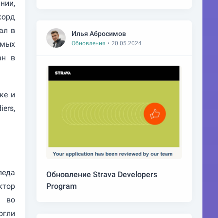
нии,
корд
ал в
Илья Абросимов
емых
Обновления
•
20.05.2024
ан в
ке и
ers,
педа
Обновление Strava Developers
ктор
Program
ь во
огли