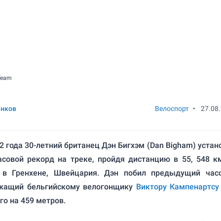
Team
енков
Велоспорт
•
27.08
22 года 30-летний британец Дэн Бигхэм (Dan Bigham) устан
совой рекорд на треке, пройдя дистанцию в 55, 548 к
t в Гренхене, Швейцария. Дэн побил предыдущий час
жащий бельгийскому велогонщику
Виктору Кампенартсу
го на 459 метров.