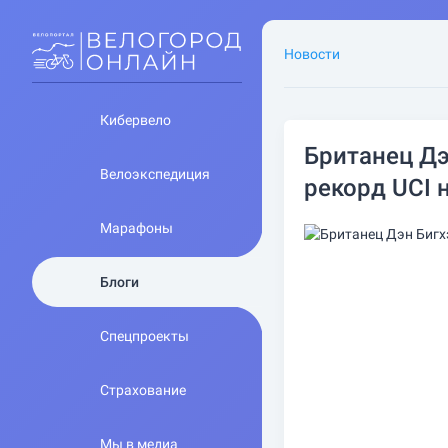
Новости
Кибервело
Британец Дэ
Велоэкспедиция
рекорд UCI 
Марафоны
Блоги
Спецпроекты
Страхование
Мы в медиа